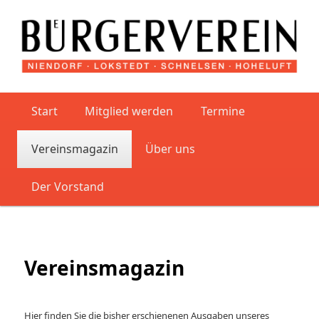
Hauptmenü
Start
Zum Inhalt wechseln
Zum sekundären Inhalt wechseln
Mitglied werden
Termine
Vereinsmagazin
Über uns
Der Vorstand
Vereinsmagazin
Hier finden Sie die bisher erschienenen Ausgaben unseres