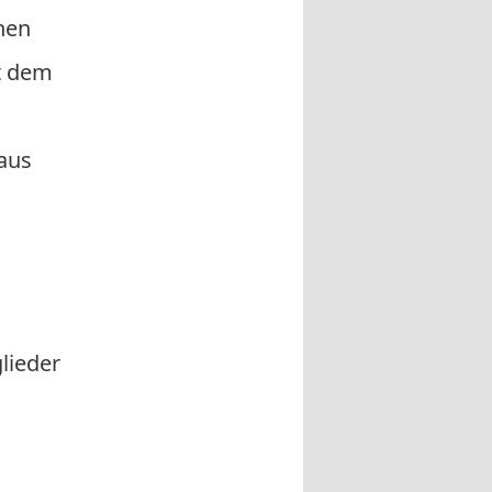
hen
it dem
aus
glieder