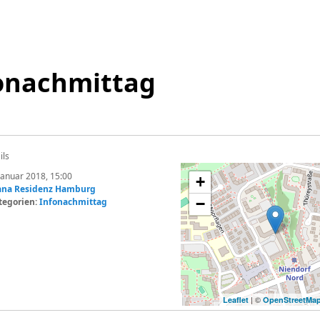
onachmittag
ils
Januar 2018, 15:00
+
ana Residenz Hamburg
−
tegorien:
Infonachmittag
| ©
Leaflet
OpenStreetMa