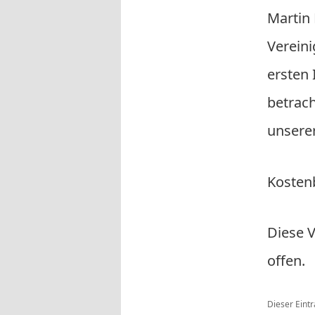
Martin
Verei­n
ersten 
betrac
unsere
Kostenb
Diese V
offen.
Dieser Eint