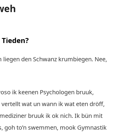
weh
 Tieden?
m liegen den Schwanz krumbiegen. Nee,
woso ik keenen Psychologen bruuk,
vertellt wat un wann ik wat eten dröff,
tmediziner bruuk ik ok nich. Ik bün mit
s, goh to’n swemmen, mook Gymnastik